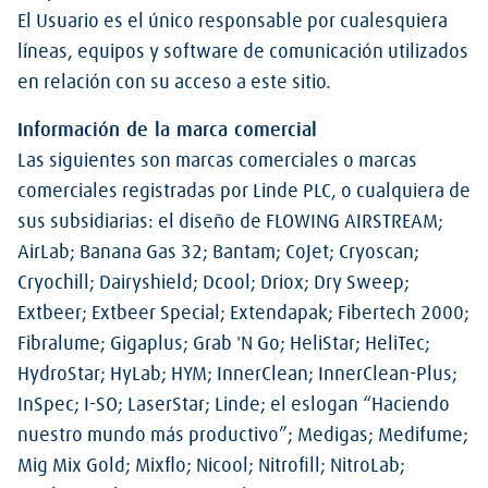
El Usuario es el único responsable por cualesquiera
líneas, equipos y software de comunicación utilizados
en relación con su acceso a este sitio.
Información de la marca comercial
Las siguientes son marcas comerciales o marcas
comerciales registradas por Linde PLC, o cualquiera de
sus subsidiarias: el diseño de FLOWING AIRSTREAM;
AirLab; Banana Gas 32; Bantam; CoJet; Cryoscan;
Cryochill; Dairyshield; Dcool; Driox; Dry Sweep;
Extbeer; Extbeer Special; Extendapak; Fibertech 2000;
Fibralume; Gigaplus; Grab 'N Go; HeliStar; HeliTec;
HydroStar; HyLab; HYM; InnerClean; InnerClean-Plus;
InSpec; I-SO; LaserStar; Linde; el eslogan “Haciendo
nuestro mundo más productivo”; Medigas; Medifume;
Mig Mix Gold; Mixflo; Nicool; Nitrofill; NitroLab;