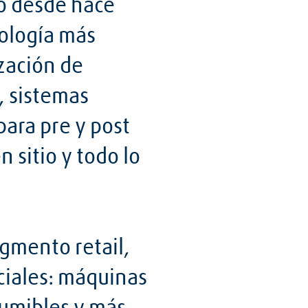
o desde hace
nología más
zación de
, sistemas
para pre y post
 sitio y todo lo
gmento retail,
ciales: máquinas